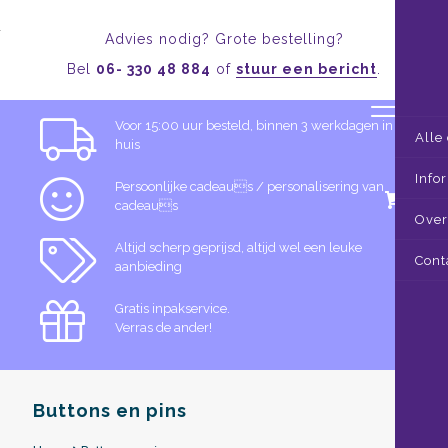
Advies nodig? Grote bestelling?
Bel
06- 330 48 884
of
stuur een bericht
.
Voor 15:00 uur besteld, binnen 3 werkdagen in
Alle
huis
Info
Persoonlijke cadeaus / personalisering van
0
cadeaus
Over
Altijd scherp geprijsd, altijd wel een leuke
Cont
aanbieding
Gratis inpakservice.
Verras de ander!
Buttons en pins