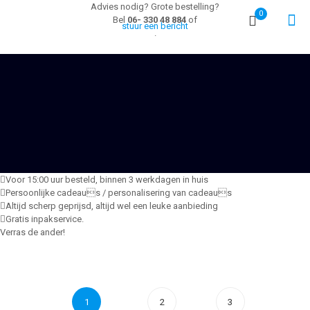
Advies nodig? Grote bestelling?
0
Bel
06- 330 48 884
of
stuur een bericht
.
Voor 15:00 uur besteld, binnen 3 werkdagen in huis
Persoonlijke cadeaus / personalisering van cadeaus
Altijd scherp geprijsd, altijd wel een leuke aanbieding
Gratis inpakservice.
Verras de ander!
1
2
3