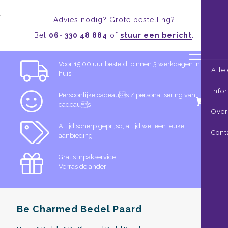
Advies nodig? Grote bestelling?
Bel
06- 330 48 884
of
stuur een bericht
.
Voor 15:00 uur besteld, binnen 3 werkdagen in
Alle
huis
Info
Persoonlijke cadeaus / personalisering van
0
cadeaus
Over
Altijd scherp geprijsd, altijd wel een leuke
Cont
aanbieding
Gratis inpakservice.
Verras de ander!
Be Charmed Bedel Paard