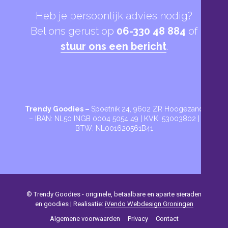
Heb je persoonlijk advies nodig?
Bel ons gerust op
06-330 48 884
of
stuur ons een bericht
.
Trendy Goodies –
Spoetnik 24, 9602 ZR Hoogezand
– IBAN: NL50 INGB 0004 5054 49 | KVK: 53003802 |
BTW: NL001620561B41
© Trendy Goodies - originele, betaalbare en aparte sieraden
en goodies | Realisatie:
iVendo Webdesign Groningen
Algemene voorwaarden
Privacy
Contact