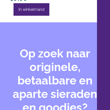
Op zoek naar
originele,
betaalbare en
aparte sieraden
en goodies?
Heb je persoonlijk advies nodig?
Bel ons gerust op
06-330 48 884
of
stuur ons een bericht
.