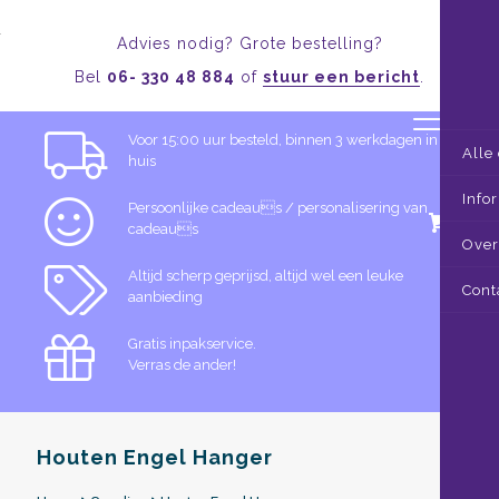
Advies nodig? Grote bestelling?
Bel
06- 330 48 884
of
stuur een bericht
.
Voor 15:00 uur besteld, binnen 3 werkdagen in
Alle
huis
Info
Persoonlijke cadeaus / personalisering van
0
cadeaus
Over
Altijd scherp geprijsd, altijd wel een leuke
Cont
aanbieding
Gratis inpakservice.
Verras de ander!
Houten Engel Hanger