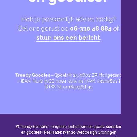
Trendy Goodies –
Spoetnik 24, 9602 ZR Hoogezand
– IBAN: NL50 INGB 0004 5054 49 | KVK: 53003802 |
BTW: NL001620561B41
© Trendy Goodies - originele, betaalbare en aparte sieraden
en goodies | Realisatie:
iVendo Webdesign Groningen
Algemene voorwaarden
Privacy
Contact