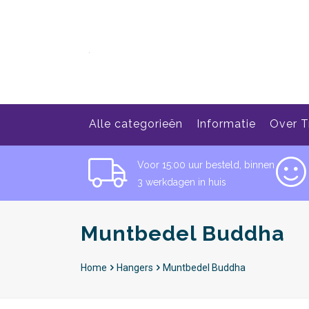
Alle categorieën
Informatie
Over T
Voor 15:00 uur besteld, binnen
3 werkdagen in huis
Muntbedel Buddha
Home
Hangers
Muntbedel Buddha