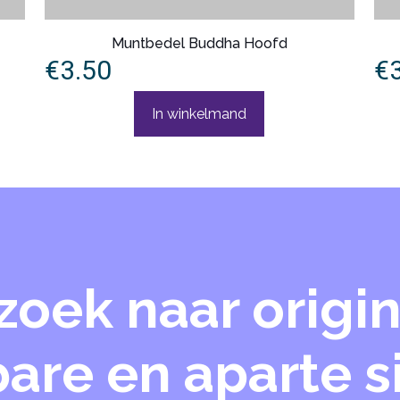
Muntbedel Buddha Hoofd
€
3.50
€
In winkelmand
zoek naar origin
are en aparte 