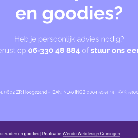
en goodies?
Heb je persoonlijk advies nodig?
erust op
06-330 48 884
of
stuur ons ee
24, 9602 ZR Hoogezand – IBAN: NL50 INGB 0004 5054 49 | KVK: 53
sieraden en goodies | Realisatie:
iVendo Webdesign Groningen