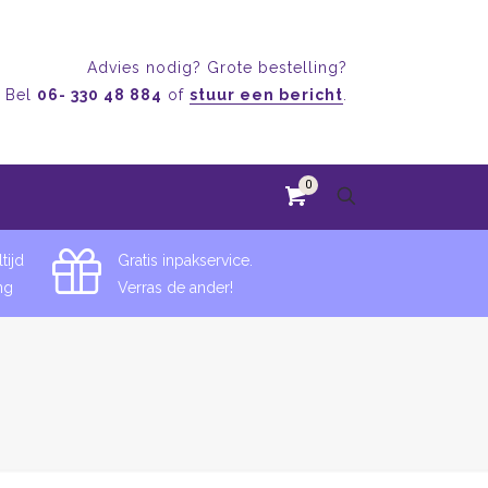
Advies nodig? Grote bestelling?
Bel
06- 330 48 884
of
stuur een bericht
.
0
tijd
Gratis inpakservice.
ng
Verras de ander!