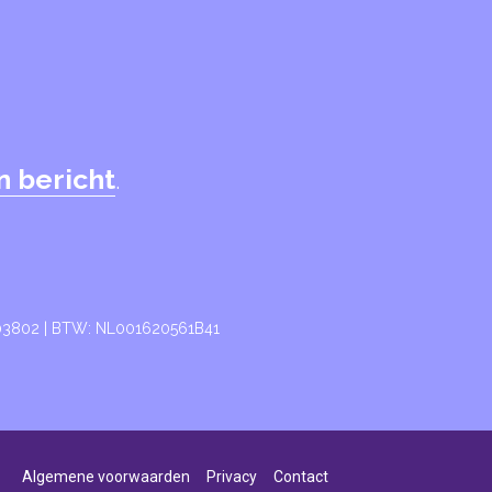
n bericht
.
003802 | BTW: NL001620561B41
Algemene voorwaarden
Privacy
Contact