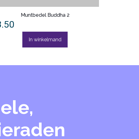
Muntbedel Buddha 2
3.50
In winkelmand
ele,
sieraden