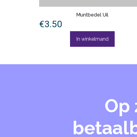
Muntbedel Uil
€
3.50
In winkelmand
Op 
betaalb