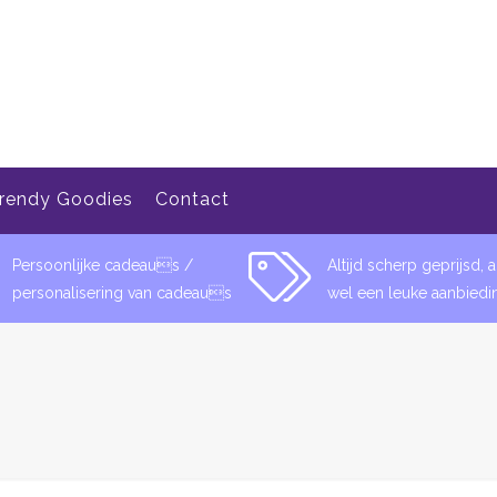
rendy Goodies
Contact
Persoonlijke cadeaus /
Altijd scherp geprijsd, al
personalisering van cadeaus
wel een leuke aanbiedi