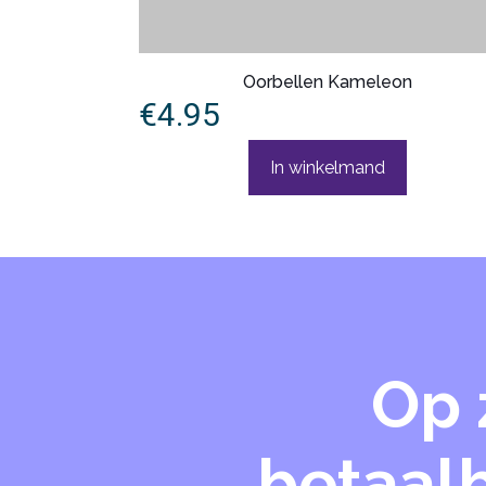
Oorbellen Kameleon
€
4.95
In winkelmand
Op 
betaalb