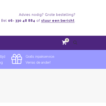
Advies nodig? Grote bestelling?
Bel
06- 330 48 884
of
stuur een bericht
.
0
tijd
Gratis inpakservice.
ng
Verras de ander!