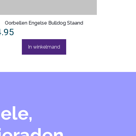
Oorbellen Engelse Bulldog Staand
4.95
In winkelmand
ele,
sieraden