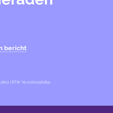
n bericht
.
003802 | BTW: NL001620561B41