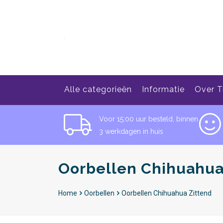
Alle categorieën
Informatie
Over T
Voor 15:00 uur besteld, binnen
3 werkdagen in huis
Oorbellen Chihuahua
Home
Oorbellen
Oorbellen Chihuahua Zittend