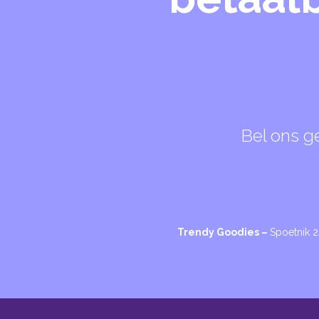
Bel ons g
Trendy Goodies –
Spoetnik 