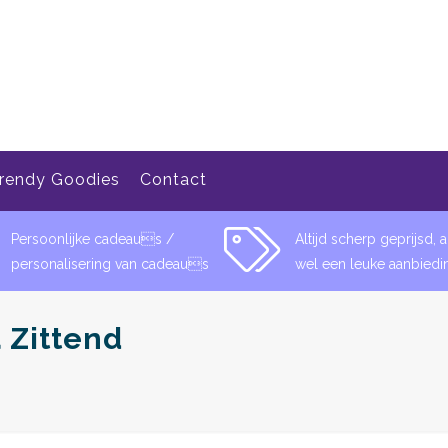
rendy Goodies
Contact
Persoonlijke cadeaus /
Altijd scherp geprijsd, al
personalisering van cadeaus
wel een leuke aanbiedi
 Zittend