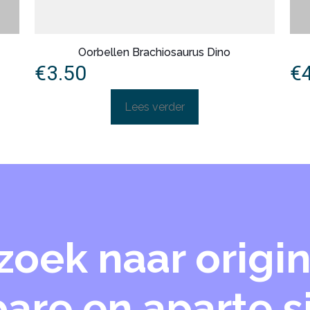
Oorbellen Brachiosaurus Dino
€
3.50
€
Lees verder
zoek naar origin
are en aparte 