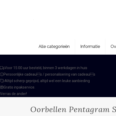
Alle categorieën
Informatie
Ov
Voor 15:00 uur besteld, binnen 3 werkdagen in huis
Persoonlijke cadeaus / personalisering van cadeaus
Altijd scherp geprijsd, altijd wel een leuke aanbieding
Gratis inpakservice.
Verras de ander!
Oorbellen Pentagram S