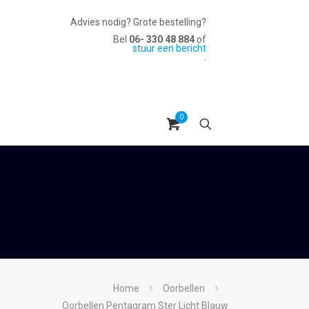
Advies nodig? Grote bestelling?
Bel
06- 330 48 884
of
stuur een bericht
.
0
Home
Oorbellen
Oorbellen Pentagram Ster Licht Blauw