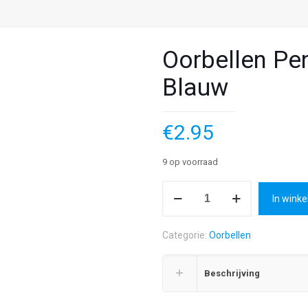
Oorbellen Pe
Blauw
€
2.95
9 op voorraad
Oorbellen
In wink
Pentagram
Ster
Categorie:
Oorbellen
Licht
Blauw
Beschrijving
aantal