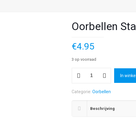
Oorbellen Staf
€
4.95
3 op voorraad
Oorbellen
In wink
Stafforshire
Bullterriër
Categorie:
Oorbellen
aantal
Beschrijving