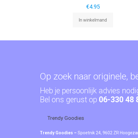
€
4.95
In winkelmand
Op zoek naar originele, 
Heb je persoonlijk advies nodi
Bel ons gerust op
06-330 48 
Trendy Goodies
Trendy Goodies –
Spoetnik 24, 9602 ZR Hoogeza