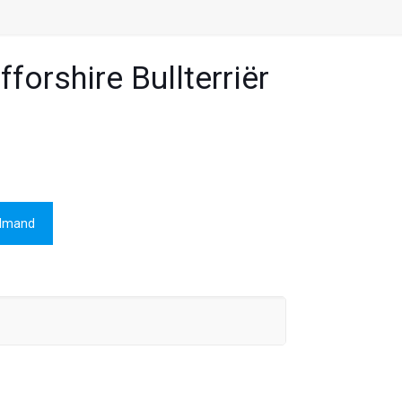
forshire Bullterriër
elmand