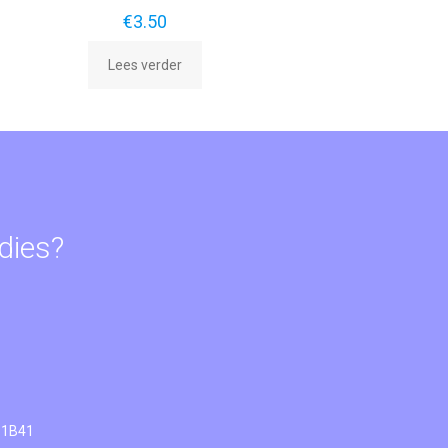
€
3.50
Lees verder
odies?
61B41