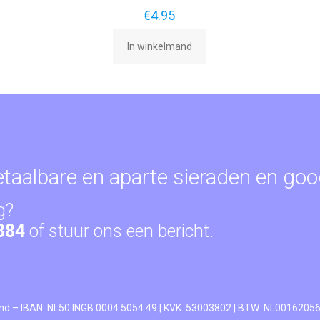
€
4.95
In winkelmand
betaalbare en aparte sieraden en go
g?
884
of
stuur ons een bericht
.
nd – IBAN: NL50 INGB 0004 5054 49 | KVK: 53003802 | BTW: NL0016205