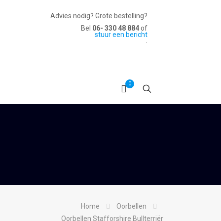
Advies nodig? Grote bestelling?
Bel
06- 330 48 884
of
stuur een bericht
.
0
Home
Oorbellen
Oorbellen Stafforshire Bullterriër