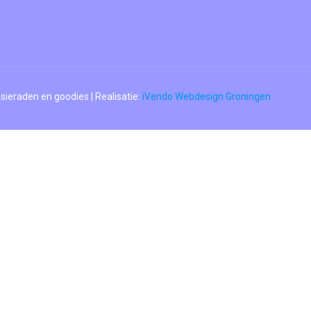
sieraden en goodies | Realisatie:
iVendo Webdesign Groningen