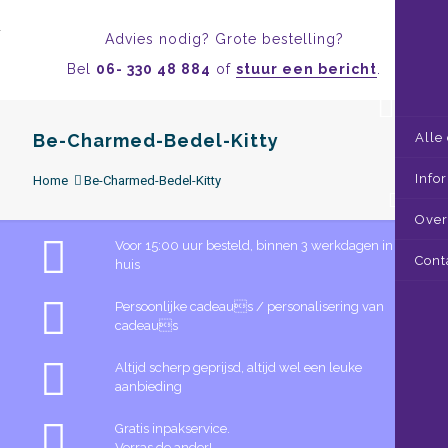
Advies nodig? Grote bestelling?
Bel
06- 330 48 884
of
stuur een bericht
.
Be-Charmed-Bedel-Kitty
Alle
Info
Home
Be-Charmed-Bedel-Kitty
0
Over
Voor 15:00 uur besteld, binnen 3 werkdagen in
Cont
huis
Persoonlijke cadeaus / personalisering van
cadeaus
Altijd scherp geprijsd, altijd wel een leuke
aanbieding
Gratis inpakservice.
Verras de ander!