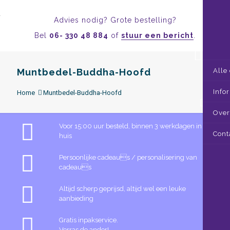
Advies nodig? Grote bestelling?
Bel
06- 330 48 884
of
stuur een bericht
.
Muntbedel-Buddha-Hoofd
Alle
Info
Home
Muntbedel-Buddha-Hoofd
0
Over
Voor 15:00 uur besteld, binnen 3 werkdagen in
Cont
huis
Persoonlijke cadeaus / personalisering van
cadeaus
Altijd scherp geprijsd, altijd wel een leuke
aanbieding
Gratis inpakservice.
Verras de ander!