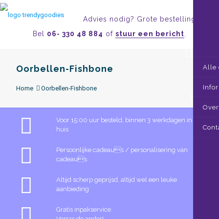
Advies nodig? Grote bestelling?
Bel
06- 330 48 884
of
stuur een bericht
.
Oorbellen-Fishbone
Alle
Info
Home
Oorbellen-Fishbone
0
Over
Voor 15:00 uur besteld, binnen 3 werkdagen in
Cont
huis
Persoonlijke cadeaus / personalisering van
cadeaus
Altijd scherp geprijsd, altijd wel een leuke
aanbieding
Gratis inpakservice.
Verras de ander!