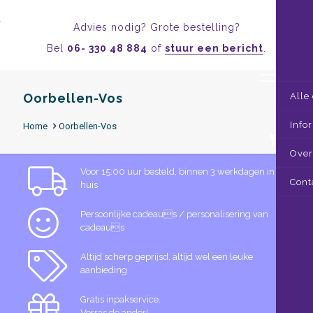
Advies nodig? Grote bestelling?
Bel
06- 330 48 884
of
stuur een bericht
.
Oorbellen-Vos
Alle
Info
Home
Oorbellen-Vos
0
Over
Voor 15:00 uur besteld, binnen 3 werkdagen in
Cont
huis
Persoonlijke cadeaus / personalisering van
cadeaus
Altijd scherp geprijsd, altijd wel een leuke
aanbieding
Gratis inpakservice.
Verras de ander!