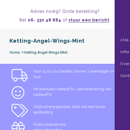
Advies nodig? Grote bestelling?
Bel
06- 330 48 884
of
stuur een bericht
.
Ketting-Angel-Wings-Mint
Alle
Info
Home
Ketting-Angel-Wings-Mint
0
Over
Voor 15:00 uur besteld, binnen 3 werkdagen in
Cont
huis
Persoonlijke cadeaus / personalisering van
cadeaus
Altijd scherp geprijsd, altijd wel een leuke
aanbieding
Gratis inpakservice.
Verras de ander!