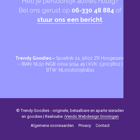
Heb je persoonlijk advies nodig?
Bel ons gerust op
06-330 48 884
of
stuur ons een bericht
.
Trendy Goodies –
Spoetnik 24, 9602 ZR Hoogezand
– IBAN: NL50 INGB 0004 5054 49 | KVK: 53003802 |
BTW: NL001620561B41
© Trendy Goodies - originele, betaalbare en aparte sieraden
en goodies | Realisatie:
iVendo Webdesign Groningen
Algemene voorwaarden
Privacy
Contact