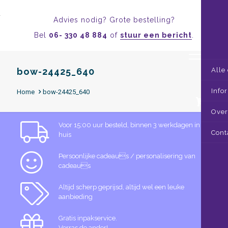
Advies nodig? Grote bestelling?
Bel
06- 330 48 884
of
stuur een bericht
.
bow-24425_640
Alle
Info
Home
bow-24425_640
0
Over
Voor 15:00 uur besteld, binnen 3 werkdagen in
Cont
huis
Persoonlijke cadeaus / personalisering van
cadeaus
Altijd scherp geprijsd, altijd wel een leuke
aanbieding
Gratis inpakservice.
Verras de ander!