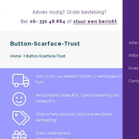
Advies nodig? Grote bestelling?
Bel
06- 330 48 884
of
stuur een bericht
.
Button-Scarface-Trust
Alle
Info
Home
Button-Scarface-Trust
0
Over
Voor 15:00 uur besteld, binnen 3 werkdagen in
Cont
huis
Persoonlijke cadeaus / personalisering van
cadeaus
Altijd scherp geprijsd, altijd wel een leuke
aanbieding
Gratis inpakservice.
Verras de ander!