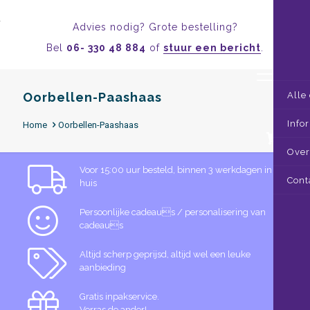
Advies nodig? Grote bestelling?
Bel
06- 330 48 884
of
stuur een bericht
.
Oorbellen-Paashaas
Alle
Info
Home
Oorbellen-Paashaas
0
Over
Voor 15:00 uur besteld, binnen 3 werkdagen in
Cont
huis
Persoonlijke cadeaus / personalisering van
cadeaus
Altijd scherp geprijsd, altijd wel een leuke
aanbieding
Gratis inpakservice.
Verras de ander!