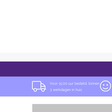
Alle categorieën
Informatie
Over T
Pin-Hamburger
Voor 15:00 uur besteld, binnen
3 werkdagen in huis