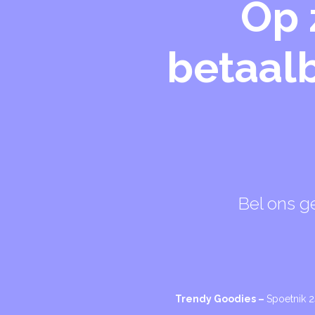
Op 
betaalb
Bel ons g
Trendy Goodies –
Spoetnik 