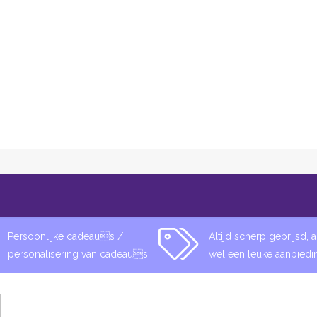
rendy Goodies
Contact
Persoonlijke cadeaus /
Altijd scherp geprijsd, al
personalisering van cadeaus
wel een leuke aanbiedi