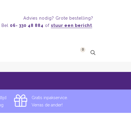
Advies nodig? Grote bestelling?
Bel
06- 330 48 884
of
stuur een bericht
.
0
Home
Pin-Hamburger
tijd
Gratis inpakservice.
ng
Verras de ander!