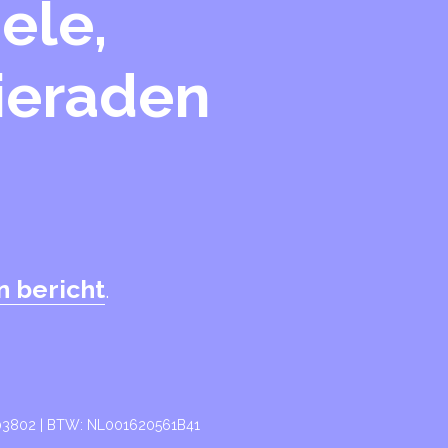
ele,
sieraden
n bericht
.
003802 | BTW: NL001620561B41