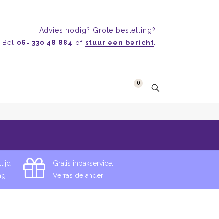
Advies nodig? Grote bestelling?
Bel
06- 330 48 884
of
stuur een bericht
.
0
Home
Oorbellen-Wijnglas-Rood
tijd
Gratis inpakservice.
ng
Verras de ander!