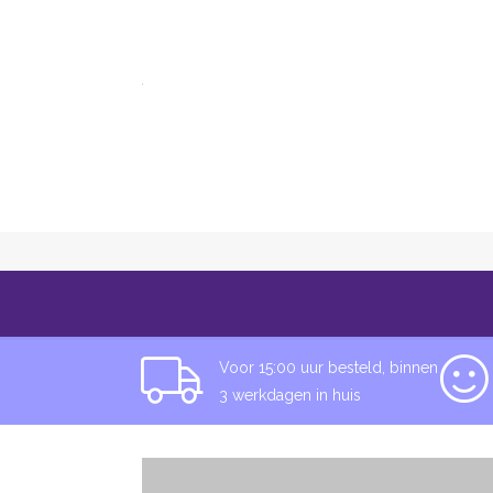
Alle categorieën
Informatie
Over T
Oorbellen-Wijnglas-
Voor 15:00 uur besteld, binnen
3 werkdagen in huis