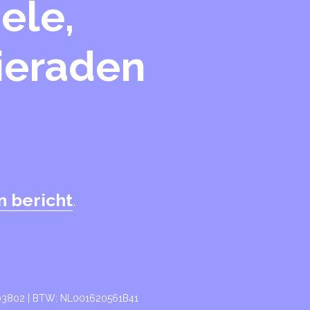
ele,
sieraden
n bericht
.
003802 | BTW: NL001620561B41