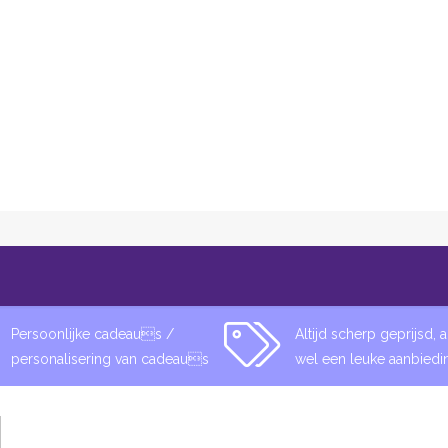
rendy Goodies
Contact
Rood
Persoonlijke cadeaus /
Altijd scherp geprijsd, al
personalisering van cadeaus
wel een leuke aanbiedi